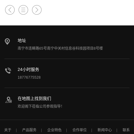
地址
南宁市连畴路65号南宁中关村信息谷科技园项目8号楼
24小时服务
18776775528
在地图上找到我们
欢迎阁下莅临公司参观指导！
关于
产品服务
企业特色
合作单位
新闻中心
联系